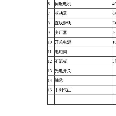
6
伺服电机
4
7
驱动器
6
8
直线滑轨
E
9
变压器
5
10
开关电源
1
11
电磁阀
12
汇流板
3
13
光电开关
14
轴承
15
中剥气缸