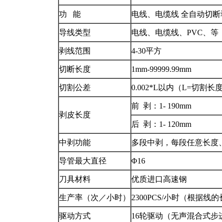
功 能
电线、电缆线 全自动切
导线类型
电线、电缆线、PVC、等
剥线范围
4-30平方
切断长度
1mm-99999.99mm
切割公差
0.002*L以内（L=切割长
前 剥：1- 190mm
剥皮长度
后 剥：1- 120mm
中剥功能
多段中剥，每段任意长度、
导管最大直径
Φ16
刀具材料
优质进口高速钢
生产率（次／小时）
2300PCS/小时（根据
驱动方式
16轮驱动（无声混合式步