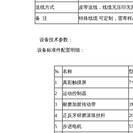
送线方式
皮带送线，线缆无压印无
备 注
特殊线缆 可定制，需寄样
设备技术参数：
设备标准件配置明细：
№
名称
型
1
真彩触摸屏
7
2
运动控制器
3
耐磨加胶传动带
3
4
正反牙研磨滚珠丝杆
2
5
步进电机
5